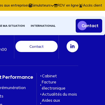
cisions comptables, fiscales et patrimoniales.
es aux entreprises
Simulateurs
RDV en ligne
Accès client
Contact
SE MA SITUATION
INTERNATIONAL
Contact
9h00
Cabinet
et Performance
Facture
a rémunération
électronique
Actualités du mois
ts
Aides aux
le