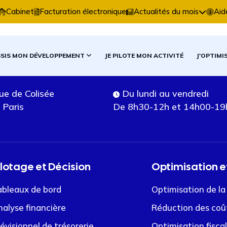
AMBS Expertise Comptable vous accompagne dans vos dé
Cabinet
Facturation électronique
Actualités du mois
Aid
SSIS MON DÉVELOPPEMENT
JE PILOTE MON ACTIVITÉ
J'OPTIMI
ue de Colisée
Du lundi au vendredi
 Paris
De 8h30-12h et 14h00-1
ilotage et Décision
Optimisation 
bleaux de bord
Optimisation de l
alyse financière
Réduction des coû
évisionnel de trésorerie
Optimisation fisca