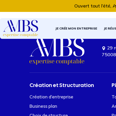
Ouvert tout l’été, 
JE CRÉE MON ENTREPRISE
JE RÉU
29 r
75008
Création et Structuration
P
Création d’entreprise
Ta
Business plan
An
Choix de structure
Pr