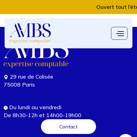
Ouvert tout l’ét
29 rue de Colisée
75008 Paris
Du lundi au vendredi
De 8h30-12h et 14h00-19h00
Contact