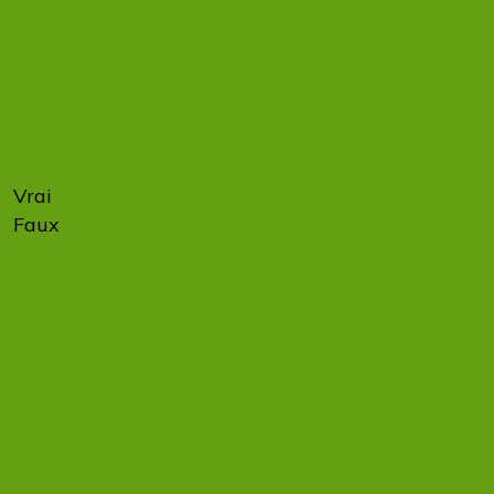
à se
préparer
à la
facturation
électronique.
Vrai
67 %
Faux
33 %
Dès le 1er
septembre
2026,
toutes les
entreprises,
y compris
les TPE et
les micro-
entreprises,