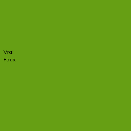
à se
préparer
à la
facturation
électronique.
Vrai
67 %
Faux
33 %
Dès le 1er
septembre
2026,
toutes les
entreprises,
y compris
les TPE et
les micro-
entreprises,