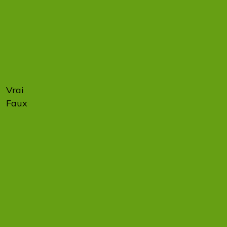
à se
préparer
à la
facturation
électronique.
Vrai
100 %
Faux
0 %
Dès le 1er
septembre
2026,
toutes les
entreprises,
y compris
les TPE et
les micro-
entreprises,