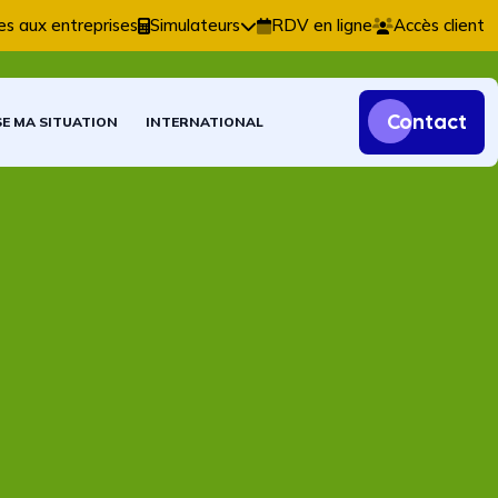
tables, fiscales et patrimoniales.
es aux entreprises
Simulateurs
RDV en ligne
Accès client
Contact
SE MA SITUATION
INTERNATIONAL