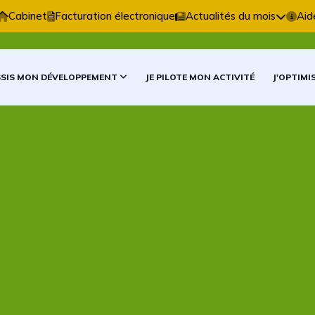
e Comptable vous accompagne dans vos décisions comp
Cabinet
Facturation électronique
Actualités du mois
Aid
SSIS MON DÉVELOPPEMENT
JE PILOTE MON ACTIVITÉ
J'OPTIMI