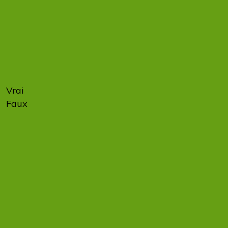
à se
préparer
à la
facturation
électronique.
Vrai
67 %
Faux
33 %
Dès le 1er
septembre
2026,
toutes les
entreprises,
y compris
les TPE et
les micro-
entreprises,