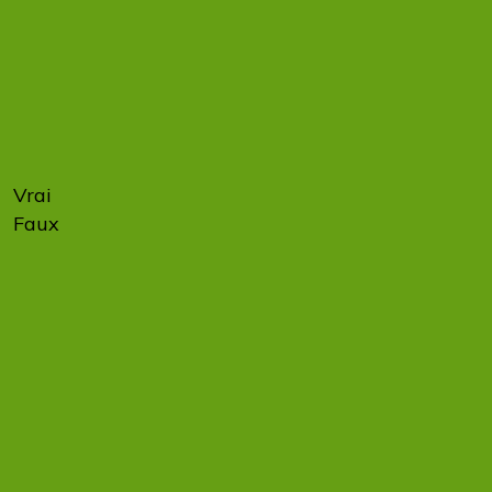
à se
préparer
à la
facturation
électronique.
Vrai
100 %
Faux
0 %
Dès le 1er
septembre
2026,
toutes les
entreprises,
y compris
les TPE et
les micro-
entreprises,