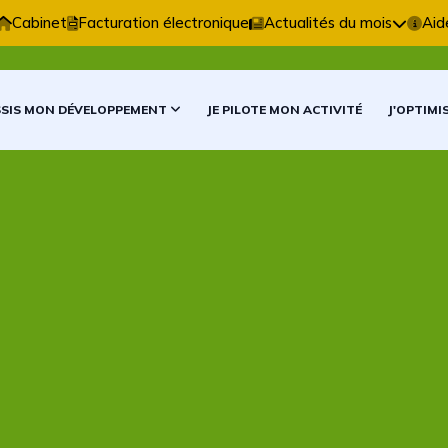
Comptable vous accompagne dans vos décisions compta
Cabinet
Facturation électronique
Actualités du mois
Aid
SSIS MON DÉVELOPPEMENT
JE PILOTE MON ACTIVITÉ
J'OPTIMI