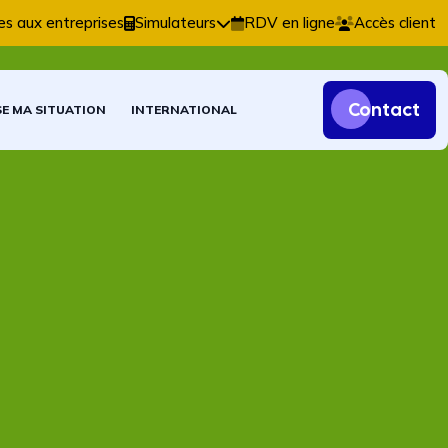
bles, fiscales et patrimoniales.
es aux entreprises
Simulateurs
RDV en ligne
Accès client
Contact
SE MA SITUATION
INTERNATIONAL