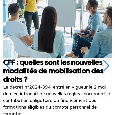
CPF : quelles sont les nouvelles
modalités de mobilisation des
droits ?
Le décret n°2024-394, entré en vigueur le 2 mai
L
dernier, introduit de nouvelles règles concernant la
d
contribution obligatoire au financement des
é
formations éligibles au compte personnel de
o
formatio...
f