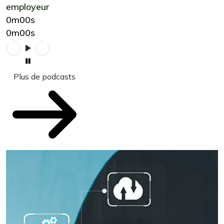
employeur
0m00s
0m00s
Plus de podcasts