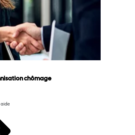
emnisation chômage
 aide