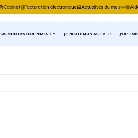
Expertise Comptable vous accompagne dans vos décisio
Cabinet
Facturation électronique
Actualités du mois
Aid
SSIS MON DÉVELOPPEMENT
JE PILOTE MON ACTIVITÉ
J'OPTIMI