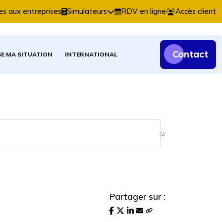
ns comptables, fiscales et patrimoniales.
es aux entreprises
Simulateurs
RDV en ligne
Accès client
Contact
SE MA SITUATION
INTERNATIONAL
Partager sur :