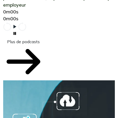
employeur
0m00s
0m00s
Plus de podcasts