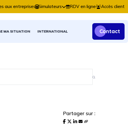
s comptables, fiscales et patrimoniales.
es aux entreprises
Simulateurs
RDV en ligne
Accès client
Contact
SE MA SITUATION
INTERNATIONAL
Partager sur :