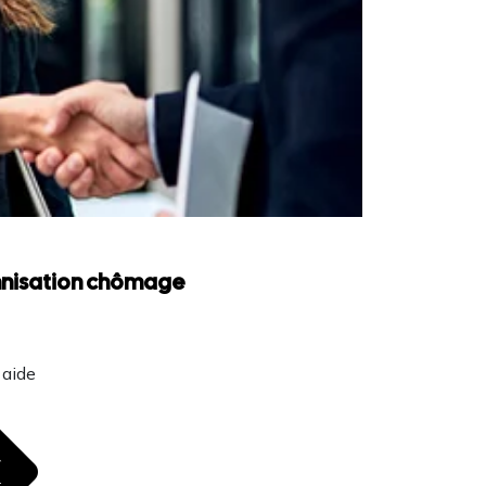
emnisation chômage
 aide