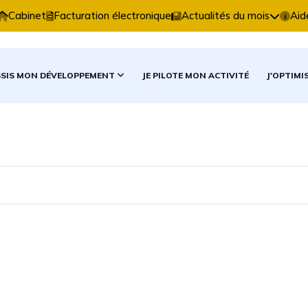
xpertise Comptable vous accompagne dans vos décision
Cabinet
Facturation électronique
Actualités du mois
Aid
SSIS MON DÉVELOPPEMENT
JE PILOTE MON ACTIVITÉ
J'OPTIMI