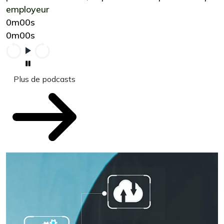
employeur
0m00s
0m00s
Plus de podcasts