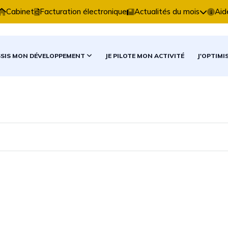
xpertise Comptable vous accompagne dans vos décision
Cabinet
Facturation électronique
Actualités du mois
Aid
SSIS MON DÉVELOPPEMENT
JE PILOTE MON ACTIVITÉ
J'OPTIMI