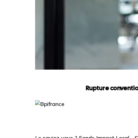
Rupture conventio
Le saviez-vous ?
Fonds Impact Local -