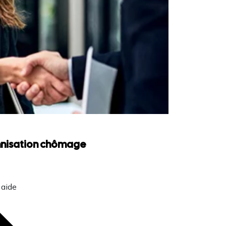
emnisation chômage
 aide