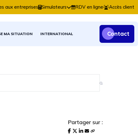
s comptables, fiscales et patrimoniales.
es aux entreprises
Simulateurs
RDV en ligne
Accès client
Contact
SE MA SITUATION
INTERNATIONAL
Partager sur :