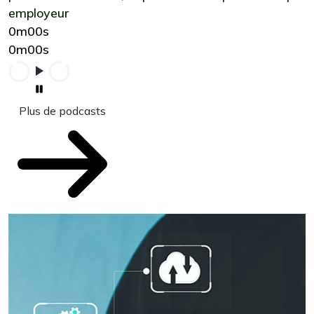
employeur
0m00s
0m00s
Plus de podcasts