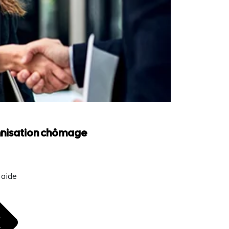
emnisation chômage
 aide