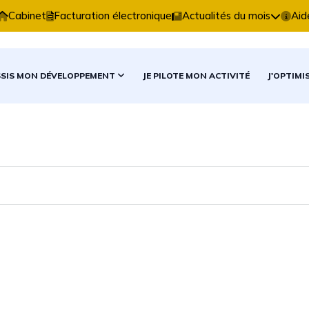
xpertise Comptable vous accompagne dans vos décision
Cabinet
Facturation électronique
Actualités du mois
Aid
SSIS MON DÉVELOPPEMENT
JE PILOTE MON ACTIVITÉ
J'OPTIMI