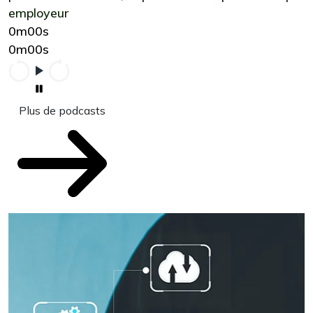
employeur
0m00s
0m00s
Plus de podcasts