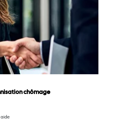
emnisation chômage
 aide