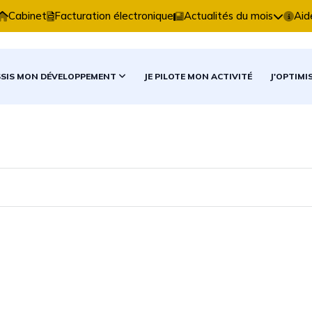
 Comptable vous accompagne dans vos décisions compt
Cabinet
Facturation électronique
Actualités du mois
Aid
SSIS MON DÉVELOPPEMENT
JE PILOTE MON ACTIVITÉ
J'OPTIMI