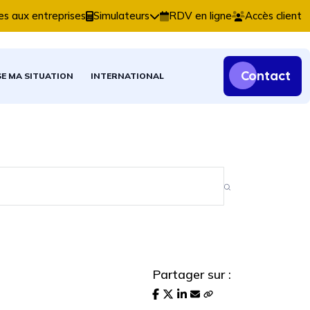
ables, fiscales et patrimoniales.
es aux entreprises
Simulateurs
RDV en ligne
Accès client
Contact
SE MA SITUATION
INTERNATIONAL
Partager sur :