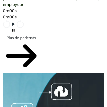
employeur
0m00s
0m00s
Plus de podcasts