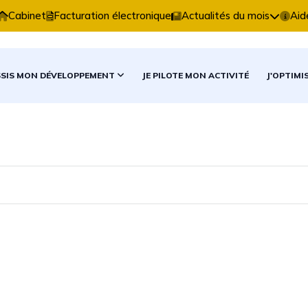
ise Comptable vous accompagne dans vos décisions com
Cabinet
Facturation électronique
Actualités du mois
Aid
SSIS MON DÉVELOPPEMENT
JE PILOTE MON ACTIVITÉ
J'OPTIMI