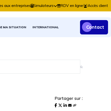
ptables, fiscales et patrimoniales.
es aux entreprises
Simulateurs
RDV en ligne
Accès client
Contact
SE MA SITUATION
INTERNATIONAL
Partager sur :