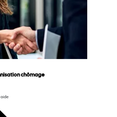
emnisation chômage
 aide