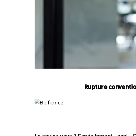
Rupture conventio
Le saviez-vous ?
Fonds Impact Local -