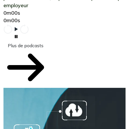
employeur
0m00s
0m00s
Plus de podcasts