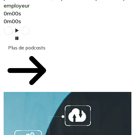
employeur
0m00s
0m00s
Plus de podcasts