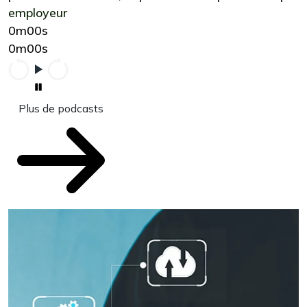
employeur
0m00s
0m00s
Plus de podcasts