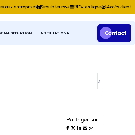
s comptables, fiscales et patrimoniales.
es aux entreprises
Simulateurs
RDV en ligne
Accès client
Contact
SE MA SITUATION
INTERNATIONAL
Partager sur :