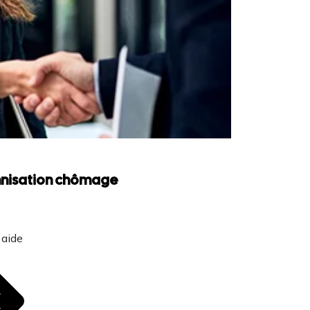
emnisation chômage
 aide