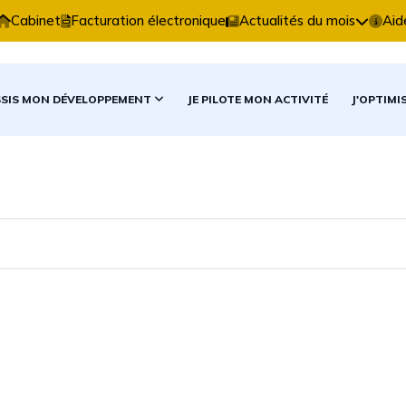
xpertise Comptable vous accompagne dans vos décision
Cabinet
Facturation électronique
Actualités du mois
Aid
SSIS MON DÉVELOPPEMENT
JE PILOTE MON ACTIVITÉ
J'OPTIMI