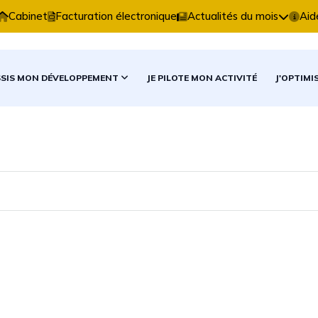
xpertise Comptable vous accompagne dans vos décisio
Cabinet
Facturation électronique
Actualités du mois
Aid
SSIS MON DÉVELOPPEMENT
JE PILOTE MON ACTIVITÉ
J'OPTIMI