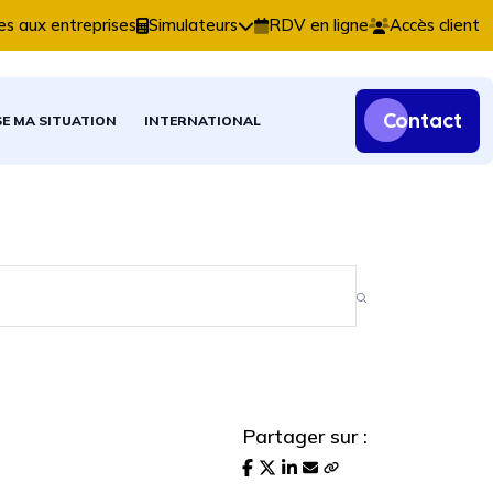
ns comptables, fiscales et patrimoniales.
es aux entreprises
Simulateurs
RDV en ligne
Accès client
Contact
SE MA SITUATION
INTERNATIONAL
Partager sur :