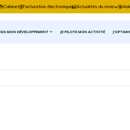
xpertise Comptable vous accompagne dans vos décisio
Cabinet
Facturation électronique
Actualités du mois
Aid
SSIS MON DÉVELOPPEMENT
JE PILOTE MON ACTIVITÉ
J'OPTIMI