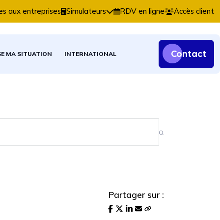
ns comptables, fiscales et patrimoniales.
es aux entreprises
Simulateurs
RDV en ligne
Accès client
Contact
SE MA SITUATION
INTERNATIONAL
Partager sur :