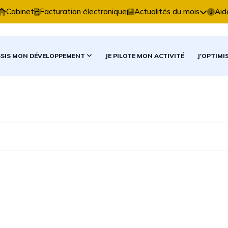
Expertise Comptable vous accompagne dans vos décisio
Cabinet
Facturation électronique
Actualités du mois
Aid
SSIS MON DÉVELOPPEMENT
JE PILOTE MON ACTIVITÉ
J'OPTIMI