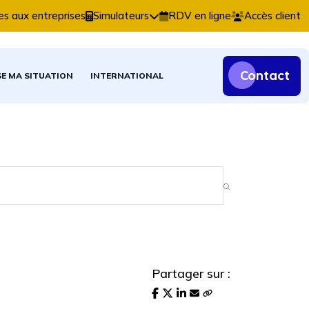
ns comptables, fiscales et patrimoniales.
es aux entreprises
Simulateurs
RDV en ligne
Accès client
Contact
SE MA SITUATION
INTERNATIONAL
Partager sur :