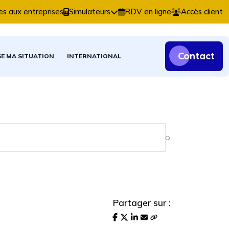
s comptables, fiscales et patrimoniales.
es aux entreprises
Simulateurs
RDV en ligne
Accès client
Contact
SE MA SITUATION
INTERNATIONAL
Partager sur :