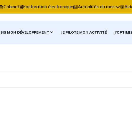
xpertise Comptable vous accompagne dans vos décision
Cabinet
Facturation électronique
Actualités du mois
Aid
SSIS MON DÉVELOPPEMENT
JE PILOTE MON ACTIVITÉ
J'OPTIMI