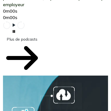
employeur
0m00s
0m00s
Plus de podcasts