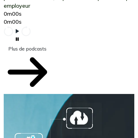
employeur
0m00s
0m00s
Plus de podcasts