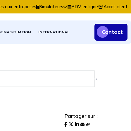
ns comptables, fiscales et patrimoniales.
es aux entreprises
Simulateurs
RDV en ligne
Accès client
Contact
SE MA SITUATION
INTERNATIONAL
Partager sur :