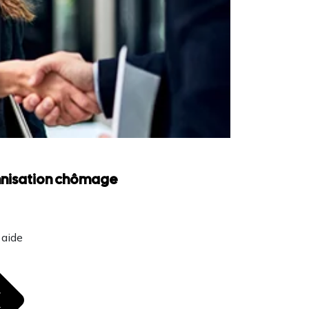
emnisation chômage
 aide