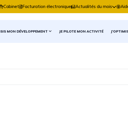
xpertise Comptable vous accompagne dans vos décisio
Cabinet
Facturation électronique
Actualités du mois
Aid
SSIS MON DÉVELOPPEMENT
JE PILOTE MON ACTIVITÉ
J'OPTIMI