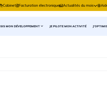
xpertise Comptable vous accompagne dans vos décisio
Cabinet
Facturation électronique
Actualités du mois
Aid
SSIS MON DÉVELOPPEMENT
JE PILOTE MON ACTIVITÉ
J'OPTIMI