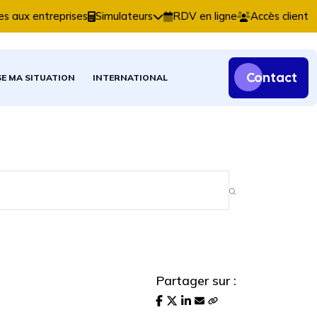
ns comptables, fiscales et patrimoniales.
es aux entreprises
Simulateurs
RDV en ligne
Accès client
Contact
SE MA SITUATION
INTERNATIONAL
Partager sur :