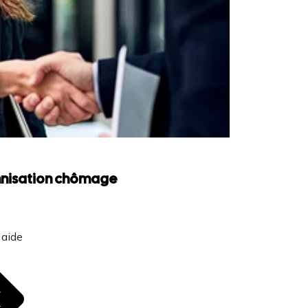
emnisation chômage
 aide