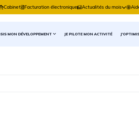
ertise Comptable vous accompagne dans vos décisions
Cabinet
Facturation électronique
Actualités du mois
Aid
SSIS MON DÉVELOPPEMENT
JE PILOTE MON ACTIVITÉ
J'OPTIMI