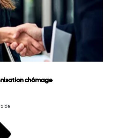
emnisation chômage
 aide