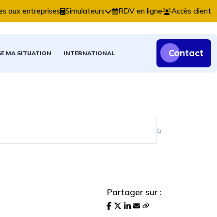
 comptables, fiscales et patrimoniales.
es aux entreprises
Simulateurs
RDV en ligne
Accès client
Contact
SE MA SITUATION
INTERNATIONAL
Partager sur :