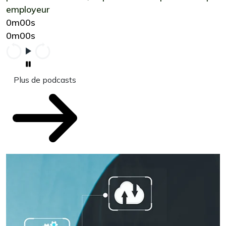
employeur
0m00s
0m00s
Plus de podcasts