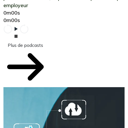
employeur
0m00s
0m00s
Plus de podcasts