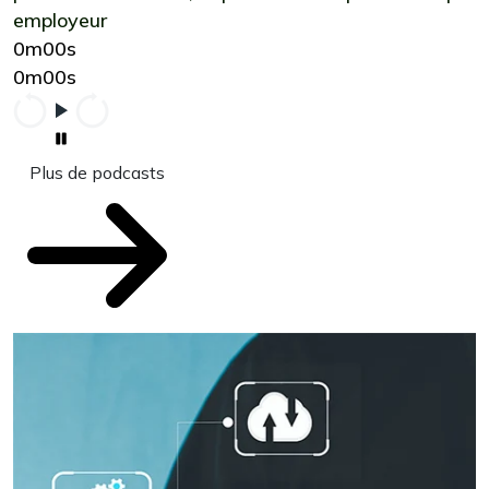
employeur
0m00s
0m00s
Plus de podcasts