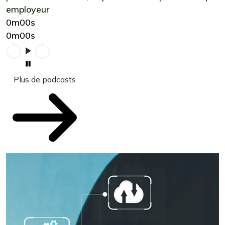
employeur
0m00s
0m00s
Plus de podcasts