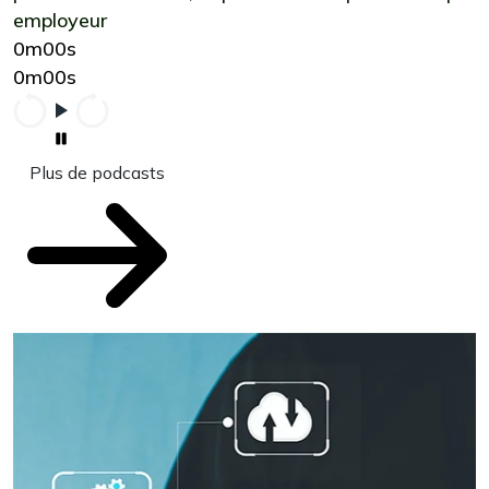
employeur
0m00s
0m00s
Plus de podcasts