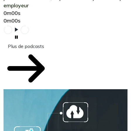
employeur
0m00s
0m00s
Plus de podcasts