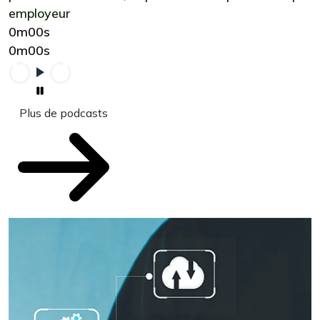
employeur
0m00s
0m00s
Plus de podcasts