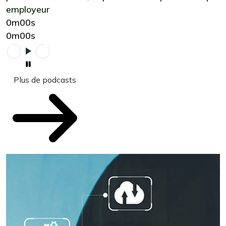
employeur
0m00s
0m00s
Plus de podcasts