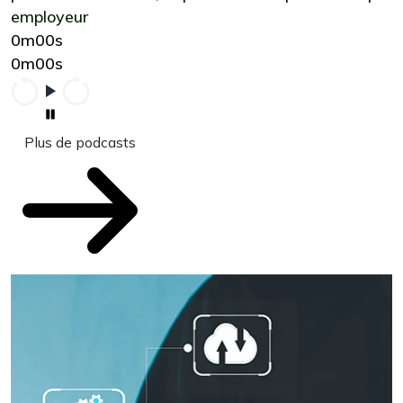
employeur
0m00s
0m00s
Plus de podcasts