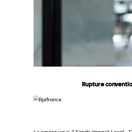
Rupture conventio
Le saviez-vous ?
Fonds Impact Local -