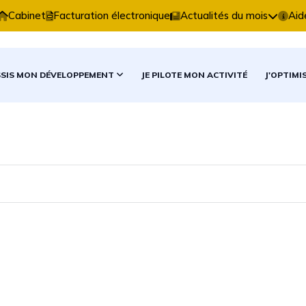
xpertise Comptable vous accompagne dans vos décision
Cabinet
Facturation électronique
Actualités du mois
Aid
SSIS MON DÉVELOPPEMENT
JE PILOTE MON ACTIVITÉ
J'OPTIMI