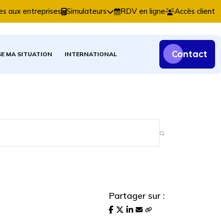
s comptables, fiscales et patrimoniales.
es aux entreprises
Simulateurs
RDV en ligne
Accès client
Contact
SE MA SITUATION
INTERNATIONAL
Partager sur :