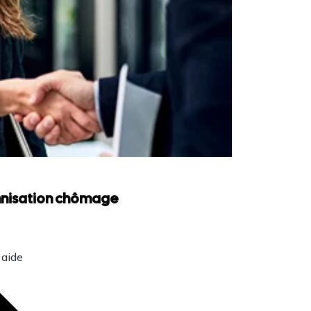
emnisation chômage
 aide