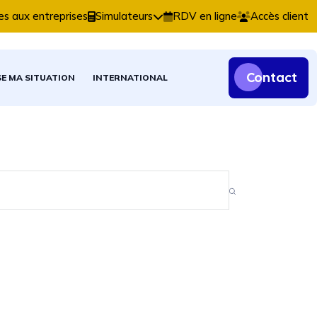
 comptables, fiscales et patrimoniales.
es aux entreprises
Simulateurs
RDV en ligne
Accès client
Contact
SE MA SITUATION
INTERNATIONAL