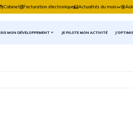
pertise Comptable vous accompagne dans vos décisions
Cabinet
Facturation électronique
Actualités du mois
Aid
SSIS MON DÉVELOPPEMENT
JE PILOTE MON ACTIVITÉ
J'OPTIMI