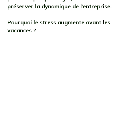
préserver la dynamique de l’entreprise.
Pourquoi le stress augmente avant les
vacances ?
Dans les semaines qui précèdent les
congés, les équipes ont souvent
tendance à vouloir « tout terminer »
avant leur départ. Cette accumulation
de dossiers crée une pression
croissante, d’autant plus forte que les
priorités ne sont pas toujours