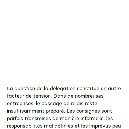
clairement définies. Les collaborateurs
multiplient les tâches en parallèle,
allongent leurs journées et finissent
par perdre en efficacité. Sans
intervention managériale, cette
surcharge peut rapidement devenir
contre-productive et nuire à la qualité
du travail fourni.
La question de la délégation constitue un autre
facteur de tension. Dans de nombreuses
entreprises, le passage de relais reste
insuffisamment préparé. Les consignes sont
parfois transmises de manière informelle, les
responsabilités mal définies et les imprévus peu