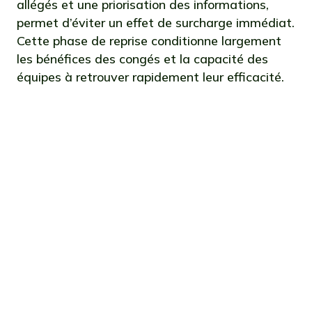
allégés et une priorisation des informations,
permet d’éviter un effet de surcharge immédiat.
Cette phase de reprise conditionne largement
les bénéfices des congés et la capacité des
équipes à retrouver rapidement leur efficacité.
Préparer les congés de ses équipes
sans stress ne relève donc pas
uniquement d’une bonne organisation
ponctuelle, mais d’une véritable
démarche managériale. En structurant
l’anticipation, en clarifiant les
responsabilités et en instaurant un