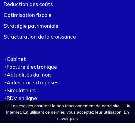
Réduction des coûts
Optimisation fiscale
Stratégie patrimoniale
Structuration de la croissance
Cabinet
Facture électronique
Actualités du mois
Aides aux entreprises
Simulateurs
RDV en ligne
Accès client
Les cookies assurent le bon fonctionnement de notre site
✖
Internet. En utilisant ce dernier, vous acceptez leur utilisation.
En
savoir plus
© 2026 Ambs |
Mentions légales
|
Politique de