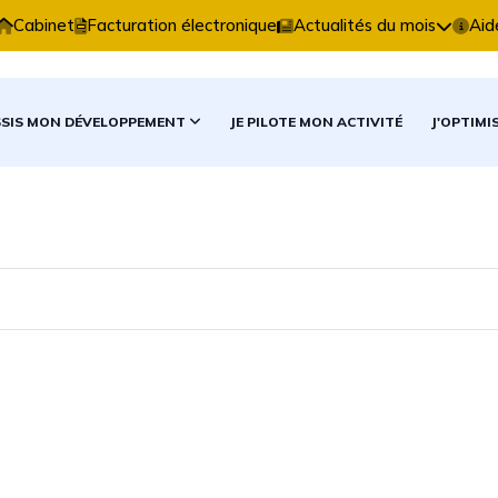
se Comptable vous accompagne dans vos décisions comp
Cabinet
Facturation électronique
Actualités du mois
Aid
SSIS MON DÉVELOPPEMENT
JE PILOTE MON ACTIVITÉ
J'OPTIMI