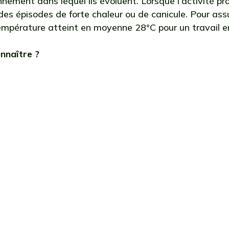
onnement dans lequel ils évoluent. Lorsque l’activité prof
 des épisodes de forte chaleur ou de canicule. Pour ass
empérature atteint en moyenne 28°C pour un travail en
onnaître ?
téo-France, le seuil de déclenchement de l’alerte
n département à l’autre. Météo-France estime p
 canicule est avérée dans les Deux-Sèvres, lorsq
tures minimales de 35°C le jour et de 20°C la n
ées. Le Nord, lui, sera considéré en canicule lors
res dépasseront 33°C le jour et 18°C la nuit. À 
nt de 31°C le jour et 21°C la nuit, et de 34°C le jo