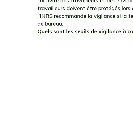
l’activité des travailleurs et de l’envir
travailleurs doivent être protégés lors
l’INRS recommande la vigilance si la t
de bureau.
Quels sont les seuils de vigilance à c
Selon Mé
varie d’u
que la
tempéra
observ
températu
seuils so