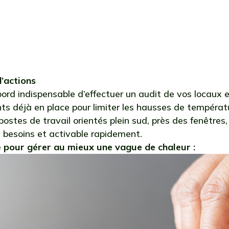
 à Lyon. Ces seuils doivent généralement être att
 pendant au moins trois jours et trois nuits con
’actions
abord indispensable d’effectuer un audit de vos locaux e
s déjà en place pour limiter les hausses de températur
ostes de travail orientés plein sud, près des fenêtres, e
s besoins et activable rapidement.
e pour gérer au mieux une vague de chaleur :