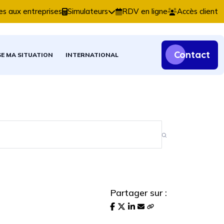
tables, fiscales et patrimoniales.
es aux entreprises
Simulateurs
RDV en ligne
Accès client
Contact
SE MA SITUATION
INTERNATIONAL
Partager sur :