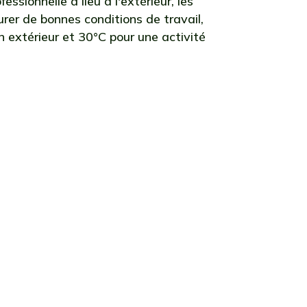
essionnelle a lieu à l'extérieur, les
urer de bonnes conditions de travail,
 extérieur et 30°C pour une activité
 canicule
ar exemple
ue des
uit sont
que les
Paris, ces
ur et 20°C